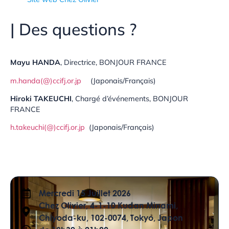
| Des questions ?
Mayu HANDA
, Directrice, BONJOUR FRANCE
m.handa(@)ccifj.or.jp
(Japonais/Français)
Hiroki TAKEUCHI
, Chargé d’événements, BONJOUR
FRANCE
h.takeuchi(@)ccifj.or.jp
(Japonais/Français)
Mercredi 15 Juillet 2026
Chez Olivier, 4-1-10 Kudan Minami,
Chiyoda-ku, 102-0074, Tokyo, Japon