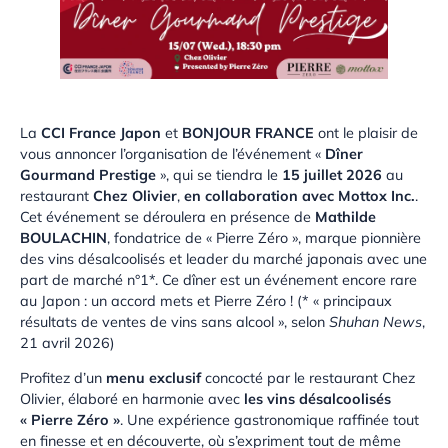
La
CCI France Japon
et
BONJOUR FRANCE
ont le plaisir de
vous annoncer l’organisation de l’événement «
Dîner
Gourmand Prestige
», qui se tiendra le
15 juillet 2026
au
restaurant
Chez Olivier
,
en collaboration avec Mottox Inc.
.
Cet événement se déroulera en présence de
Mathilde
BOULACHIN
, fondatrice de « Pierre Zéro », marque pionnière
des vins désalcoolisés et leader du marché japonais avec une
part de marché n°1*. Ce dîner est un événement encore rare
au Japon : un accord mets et Pierre Zéro ! (* « principaux
résultats de ventes de vins sans alcool », selon
Shuhan News
,
21 avril 2026)
Profitez d’un
menu exclusif
concocté par le restaurant Chez
Olivier, élaboré en harmonie avec
les vins désalcoolisés
« Pierre Zéro »
. Une expérience gastronomique raffinée tout
en finesse et en découverte, où s’expriment tout de même